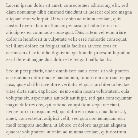
Lorem ipsum dolor sit amet, consectetuer adipiscing elit, sed
diam nonummy nibh euismod tincidunt ut laoreet dolore magna
aliquam erat volutpat. Ut wisi enim ad minim veniam, quis
nostrud exerci tation ullamcorper suscipit lobortis nisl ut
aliquip ex ea commodo consequat. Duis autem vel eum iriure
dolor in hendrerit in vulputate velit esse molestie consequat,
vel illum dolore eu feugiat nulla facilisis at vero eros et
accumsan et iusto odio dignissim qui blandit praesent luptatum
zzril delenit augue duis dolore te feugait nulla facilisi.
Sed ut perspiciatis, unde omnis iste natus error sit voluptatem
accusantium doloremque laudantium, totam rem aperiam eaque
ipsa, quae ab illo inventore veritatis et quasi architecto beatae
vitae dicta sunt, explicabo. nemo enim ipsam voluptatem, quia
voluptas sit, aspernatur aut odit aut fugit, sed quia consequuntur
magni dolores eos, qui ratione voluptatem sequi nesciunt,
neque porro quisquam est, qui dolorem ipsum, quia dolor sit,
amet, consectetur, adipisci velit, sed quia non numquam eius
modi tempora incidunt, ut labore et dolore magnam aliquam
quaerat voluptatem. ut enim ad minima veniam, quis nostrum