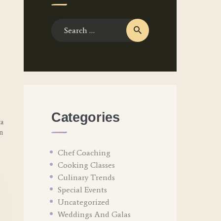
Search
for:
Categories
ta
m
Chef Coaching
Cooking Classes
Culinary Trends
Special Events
Uncategorized
Weddings And Galas