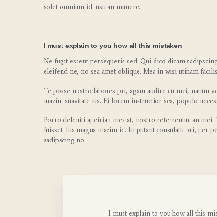
solet omnium id, usu an munere.
I must explain to you how all this mistaken
Ne fugit essent persequeris sed. Qui dico dicam sadipscin
eleifend ne, no sea amet oblique. Mea in wisi utinam facil
Te posse nostro labores pri, agam audire eu mei, natum volu
mazim suavitate ius. Ei lorem instructior sea, populo necess
Porro deleniti apeirian mea at, nostro referrentur an mei. 
fuisset. Ius magna mazim id. In putant consulatu pri, per 
sadipscing no.
I must explain to you how all this m