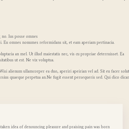
g no. Ius posse omnes
isi. Eu omnes nonumes reformidans sit, et eam aperiam pertinacia.
ptaria an mel. Ut illud maiestatis nec, vis cu propriae deterruisset. Ea
itatibus ut est. Ne vix voluptua.
Wisi alienum ullamcorper ea duo, aperiri apeirian vel ad. Sit eu facer solu
persius quaeque perpetua an.Ne fugit essent persequeris sed. Qui dico dica
istaken idea of denouncing pleasure and praising pain was born